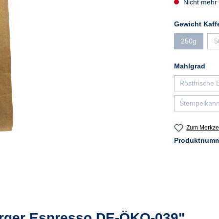
Nicht mehr 
Gewicht Kaff
250g
5
(Diese Optio
aus
Mahlgrad
Röstfrische
(Die
Stempelkann
Zum Merkzet
Produktnum
rger Espresso DE-ÖKO-039"