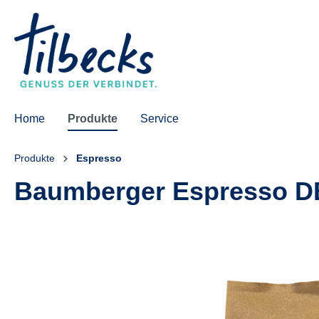
springen
Zur Hauptnavigation springen
Home
Produkte
Service
Produkte
Espresso
Baumberger Espresso D
Bildergalerie überspringen