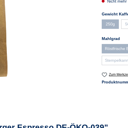
Nicht mehr 
Gewicht Kaff
250g
5
(Diese Optio
aus
Mahlgrad
Röstfrische
(Die
Stempelkann
Zum Merkzet
Produktnum
rger Espresso DE-ÖKO-039"