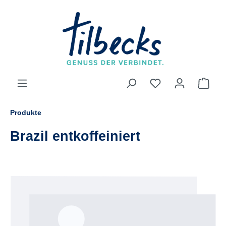
alt springen
Produkte
Brazil entkoffeiniert
Bildergalerie überspringen