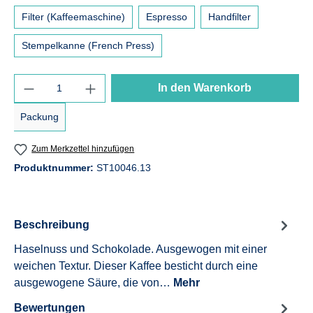
Filter (Kaffeemaschine)
Espresso
Handfilter
Stempelkanne (French Press)
Produkt Anzahl: Gib den gewünschten Wert e
In den Warenkorb
Packung
Zum Merkzettel hinzufügen
Produktnummer:
ST10046.13
Beschreibung
Haselnuss und Schokolade. Ausgewogen mit einer
weichen Textur. Dieser Kaffee besticht durch eine
ausgewogene Säure, die von…
Mehr
Bewertungen