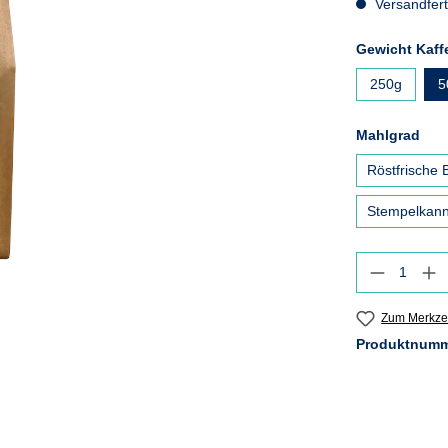
Versandferti
Gewicht Kaff
250g
5
aus
Mahlgrad
Röstfrische
Stempelkann
Produkt 
Zum Merkzet
Produktnum