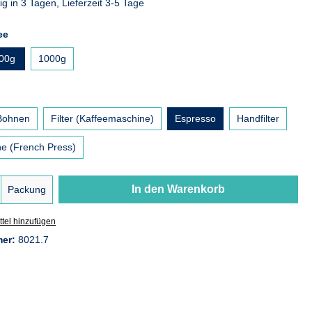
g in 3 Tagen, Lieferzeit 3-5 Tage
auswählen
ee
00g
1000g
wählen
 Bohnen
Filter (Kaffeemaschine)
Espresso
Handfilter
e (French Press)
Anzahl: Gib den gewünschten Wert ein oder
In den Warenkorb
Packung
tel hinzufügen
mer:
8021.7