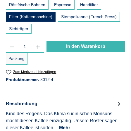
Röstfrische Bohnen
Espresso
Handfilter
Filter (Kaffeemaschine)
Stempelkanne (French Press)
Siebträger
Produkt Anzahl: Gib den gewünschten Wert e
In den Warenkorb
Packung
Zum Merkzettel hinzufügen
Produktnummer:
8012.4
Beschreibung
Kind des Regens. Das Klima südinischen Monsuns
macht diesen Kaffee einzigartig. Unsere Röster sagen
dieser Kaffee ist sorten…
Mehr