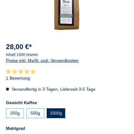
28,00 €*
Inhalt:
1000 Gramm
Preise inkl. MwSt. zzgl. Versandkosten
Durchschnittliche Bewertung von 5 von 5 Sternen
1 Bewertung
Versandfertig in 3 Tagen, Lieferzeit 3-5 Tage
auswählen
Gewicht Kaffee
250g
500g
1000g
auswählen
Mahlgrad