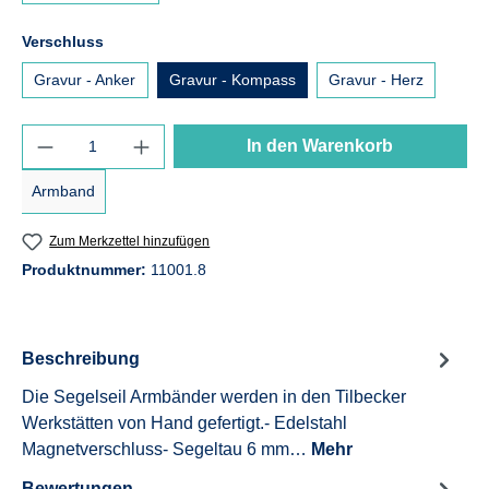
auswählen
Verschluss
Gravur - Anker
Gravur - Kompass
Gravur - Herz
Produkt Anzahl: Gib den gewünschten Wert e
In den Warenkorb
Armband
Zum Merkzettel hinzufügen
Produktnummer:
11001.8
Beschreibung
Die Segelseil Armbänder werden in den Tilbecker
Werkstätten von Hand gefertigt.- Edelstahl
Magnetverschluss- Segeltau 6 mm…
Mehr
Bewertungen