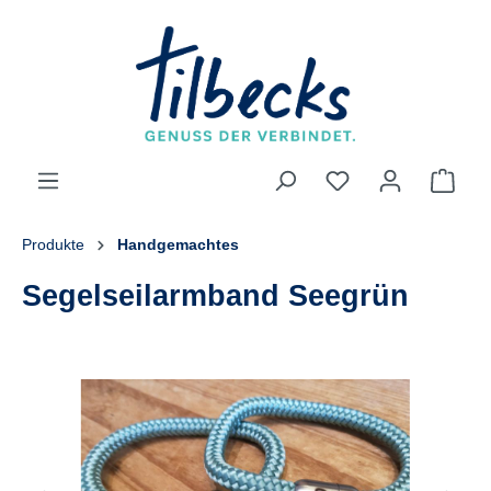
alt springen
Produkte
Handgemachtes
Segelseilarmband Seegrün
Bildergalerie überspringen