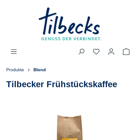
alt springen
Produkte
Blend
Tilbecker Frühstückskaffee
Bildergalerie überspringen